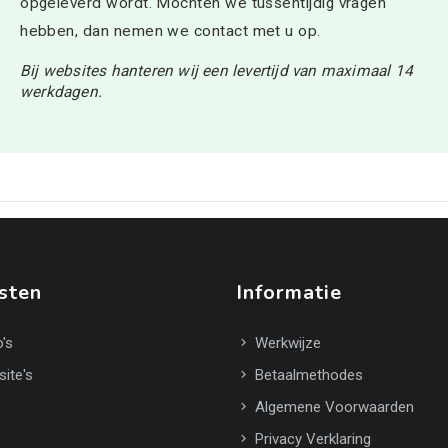
opgeleverd wordt. Mochten we tussentijdig vragen
hebben, dan nemen we contact met u op.
Bij websites hanteren wij een levertijd van maximaal 14
werkdagen.
sten
Informatie
's
Werkwijze
ite's
Betaalmethodes
Algemene Voorwaarden
Privacy Verklaring